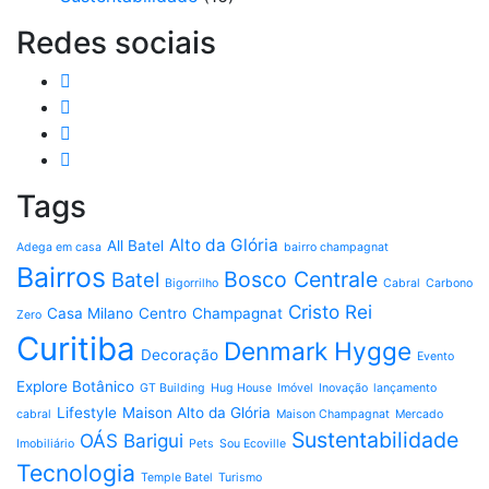
Redes sociais
Tags
Alto da Glória
All Batel
Adega em casa
bairro champagnat
Bairros
Bosco Centrale
Batel
Bigorrilho
Cabral
Carbono
Cristo Rei
Casa Milano
Centro
Champagnat
Zero
Curitiba
Denmark Hygge
Decoração
Evento
Explore Botânico
GT Building
Hug House
Imóvel
Inovação
lançamento
Lifestyle
Maison Alto da Glória
cabral
Maison Champagnat
Mercado
Sustentabilidade
OÁS Barigui
Imobiliário
Pets
Sou Ecoville
Tecnologia
Temple Batel
Turismo