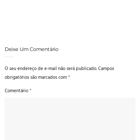
OÁS: descubra como será viver no prédio mais alto de Curitiba
LANÇAMENTOS
Descubra Lange,Turin: lançamento no Batel
Deixe Um Comentário
O seu endereço de e-mail não será publicado.
Campos
obrigatórios são marcados com
*
Comentário
*