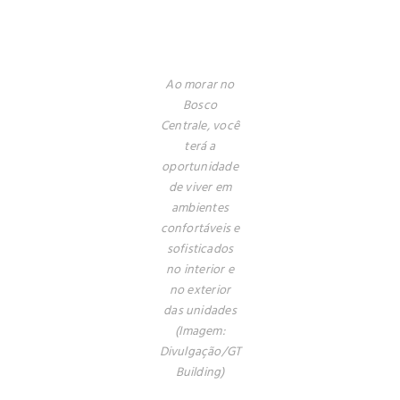
Ao morar no
Bosco
Centrale, você
terá a
oportunidade
de viver em
ambientes
confortáveis e
sofisticados
no interior e
no exterior
das unidades
(Imagem:
Divulgação/GT
Building)