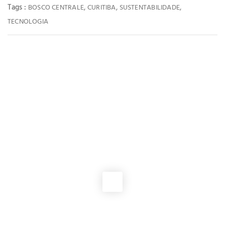
Tags :
,
,
,
BOSCO CENTRALE
CURITIBA
SUSTENTABILIDADE
TECNOLOGIA
You May Also Like
LANÇAMENTOS
Vantagens de investir em um apartamento compacto
LANÇAMENTOS
The Pineyards: descubra o lançamento no Cabral
LANÇAMENTOS