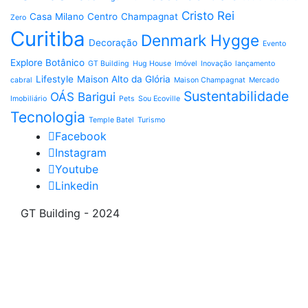
Cristo Rei
Casa Milano
Centro
Champagnat
Zero
Curitiba
Denmark Hygge
Decoração
Evento
Explore Botânico
GT Building
Hug House
Imóvel
Inovação
lançamento
Lifestyle
Maison Alto da Glória
cabral
Maison Champagnat
Mercado
Sustentabilidade
OÁS Barigui
Imobiliário
Pets
Sou Ecoville
Tecnologia
Temple Batel
Turismo
Facebook
Instagram
Youtube
Linkedin
GT Building - 2024